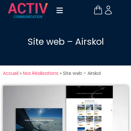
Site web – Airskol
Accueil
»
Nos Réalisations
»
Site web – Airskol