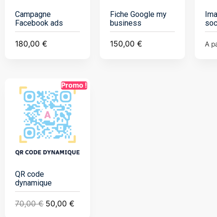
Campagne
Fiche Google my
Ima
Facebook ads
business
soc
180,00
€
150,00
€
A pa
Promo !
QR code
dynamique
70,00
€
50,00
€