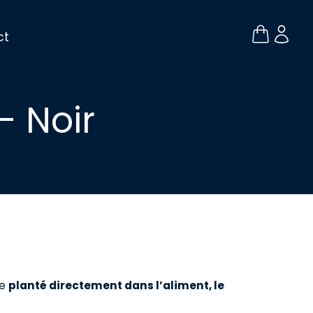
ct
– Noir
re
planté directement dans l’aliment, le