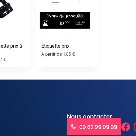
ette prix à
Etiquette prix
A partir de
1,05
€
02
€
Nous contacter
09 82 99 09 99