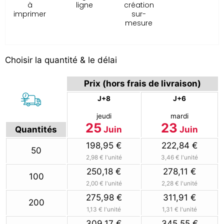
à
ligne
création
imprimer
sur-
mesure
Choisir la quantité & le délai
Prix (hors frais de livraison)
J+8
J+6
jeudi
mardi
25
23
Juin
Juin
Quantités
198,95 €
222,84 €
50
2,98 €
l'unité
3,46 €
l'unité
250,18 €
278,11 €
100
2,00 €
l'unité
2,28 €
l'unité
275,98 €
311,91 €
200
1,13 €
l'unité
1,31 €
l'unité
309,17 €
345,55 €