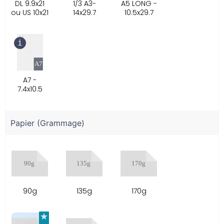
DL 9.9x21
1/3 A3-
A5 LONG -
ou US 10x21
14x29.7
10.5x29.7
A7 -
7.4x10.5
Papier (Grammage)
90g
135g
170g