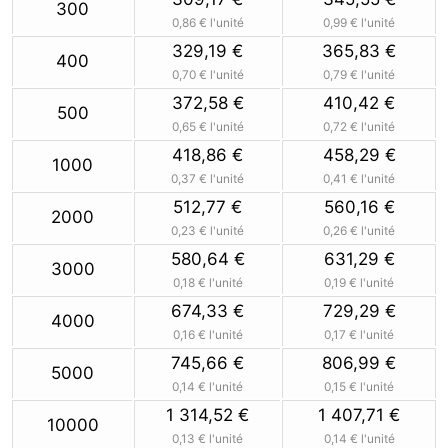
300
0,86 €
l'unité
0,99 €
l'unité
329,19 €
365,83 €
400
0,70 €
l'unité
0,79 €
l'unité
372,58 €
410,42 €
500
0,65 €
l'unité
0,72 €
l'unité
418,86 €
458,29 €
1000
0,37 €
l'unité
0,41 €
l'unité
512,77 €
560,16 €
2000
0,23 €
l'unité
0,26 €
l'unité
580,64 €
631,29 €
3000
0,18 €
l'unité
0,19 €
l'unité
674,33 €
729,29 €
4000
0,16 €
l'unité
0,17 €
l'unité
745,66 €
806,99 €
5000
0,14 €
l'unité
0,15 €
l'unité
1 314,52 €
1 407,71 €
10000
0,13 €
l'unité
0,14 €
l'unité