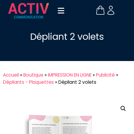
Dépliant 2 volets
Accueil
»
Boutique
»
IMPRESSION EN LIGNE
»
Publicité
»
Dépliants - Plaquettes
»
Dépliant 2 volets