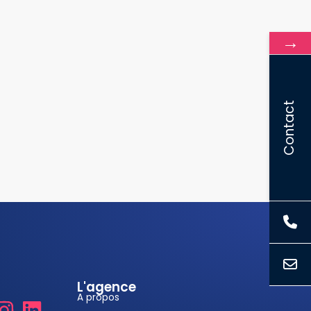
→
Contact
L'agence
A propos