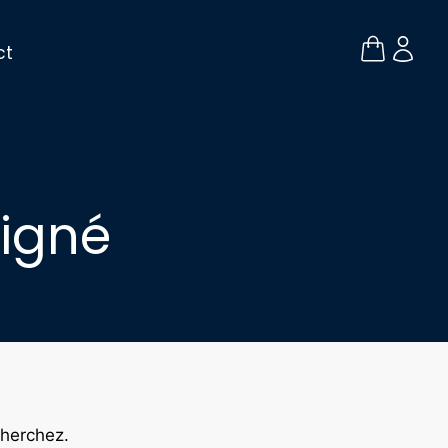
ct
vigné
cherchez.