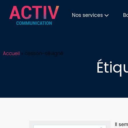
Nos services
B
Accueil
»
cesson-sévigné
Étiq
Il se