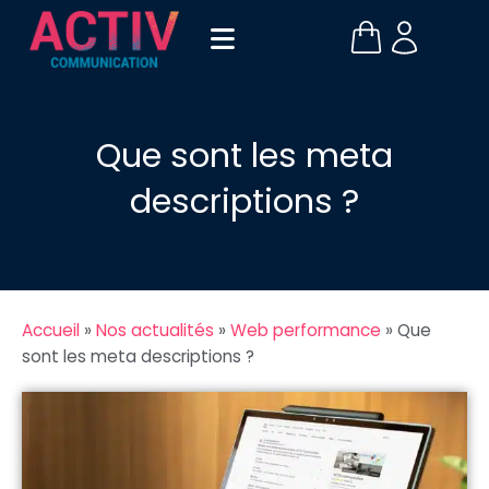
Que sont les meta
descriptions ?
Accueil
»
Nos actualités
»
Web performance
»
Que
sont les meta descriptions ?