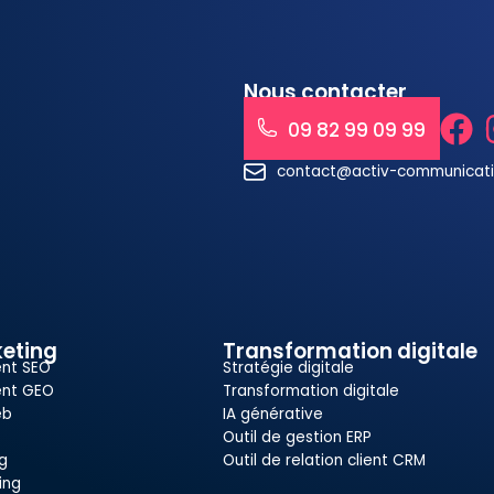
Nous contacter
09 82 99 09 99
contact@activ-communicat
eting
Transformation digitale
nt SEO
Stratégie digitale
nt GEO
Transformation digitale
eb
IA générative
Outil de gestion ERP
g
Outil de relation client CRM
ing