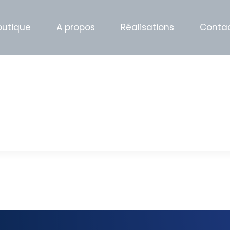
outique
A propos
Réalisations
Conta