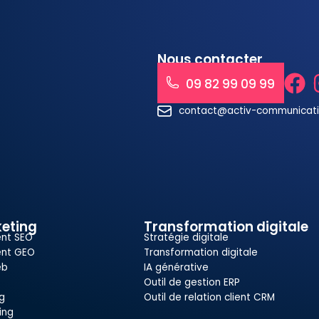
Nous contacter
09 82 99 09 99
contact@activ-communicat
eting
Transformation digitale
nt SEO
Stratégie digitale
nt GEO
Transformation digitale
eb
IA générative
Outil de gestion ERP
g
Outil de relation client CRM
ing