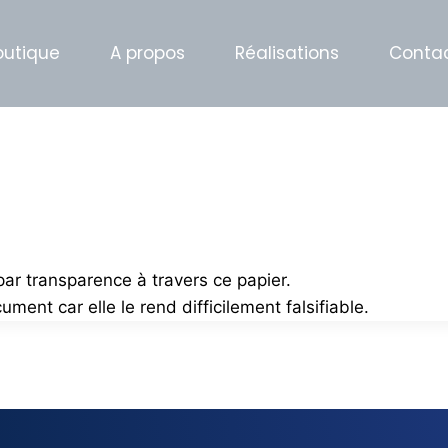
outique
A propos
Réalisations
Conta
 par transparence à travers ce papier.
ment car elle le rend difficilement falsifiable.