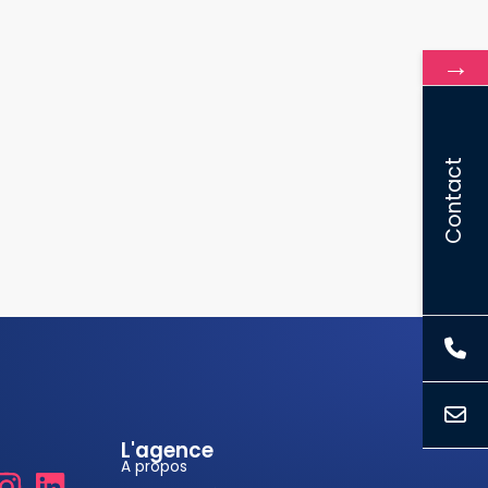
→
Contact
L'agence
A propos