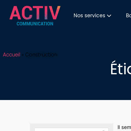
Nos services
B
Accueil
»
Construction
Ét
Il se