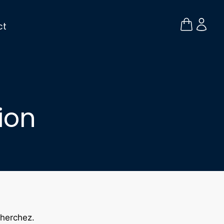
ct
ion
cherchez.